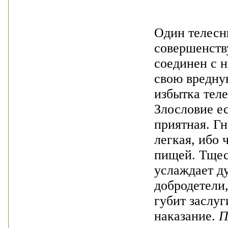
Один телесн
совершенству
соединен с 
свою вредну
избытка теле
Злословие е
приятная. Гн
легкая, ибо 
пищей. Тщес
услаждает д
добродетели,
губит заслуг
наказание.
П