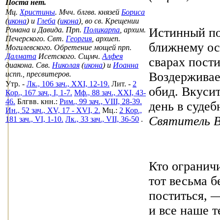
Поста нет.
Мц.
Христины
. Мчч. блгвв. князей
Бориса
(
икона
) и
Глеба
(
икона
), во св. Крещении
Романа и Давида. Прп.
Поликарпа
, архим.
Истинный по
Печерского. Свт.
Георгия
, архиеп.
ближнему оск
Могилевского. Обретение мощей прп.
Далмата
Исетского. Сщмч.
Алфея
сварах пости
диакона. Свв.
Николая
(
икона
) и
Иоанна
испп., пресвитеров.
Воздерживае
Утр. -
Лк., 106 зач., XXI, 12-19.
Лит. -
2
обид. Вкуси
Кор., 167 зач., I, 1-7.
Мф., 88 зач., XXI, 43-
46.
Блгвв. кнн.:
Рим., 99 зач., VIII, 28-39.
день в суде
Ин., 52 зач., XV, 17 - XVI, 2.
Мц.:
2 Кор.,
Святитель В
181 зач., VI, 1-10.
Лк., 33 зач., VII, 36-50
.
Кто огранич
тот весьма б
поститься, —
и все наше т