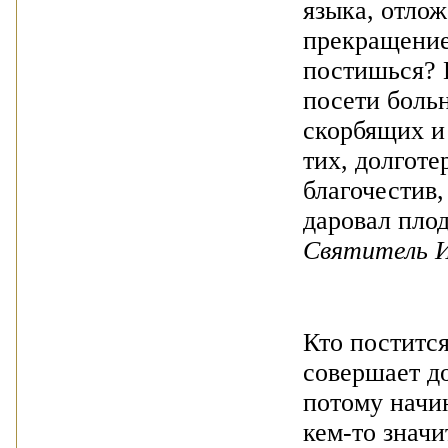
языка, отлож
прекращение
постишься? 
посети боль
скорбящих и 
тих, долготе
благочестив,
даровал пло
Святитель 
Кто постится
совершает до
потому начин
кем-то значи