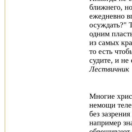
ближнего, но
ежедневно вп
осуждать?" Т
одним пласт
из самых кр
то есть чтоб
судите, и не
Лествичник
Многие христ
немощи теле
без зазрени
например зн
обвешивают,