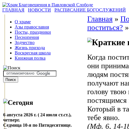
ГЛАВНАЯ
НОВОСТИ
РАСПИСАНИЕ БОГОСЛУЖЕНИЙ
Главная
»
По
О храме
поститься?
Азы православия
Посты, праздники
Песнопения
Зодчество
Жизнь прихода
Воскресная школа
Когда постит
Книжная полка
они принима
людям постя
получают на
голову твою 
постящимся 
Который в та
6 августа 2026 г. ( 24 июля ст.ст.),
тебе явно.
четверг.
(Мф. 6, 14-1
Седмица 10-я по Пятидесятнице.