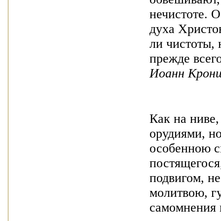
нечистоте. 
духа Христо
ли чистоты, 
прежде всег
Иоанн Крон
Как на ниве
орудиями, н
особенною с
постящегося
подвигом, не
молитвою, г
самомнения 