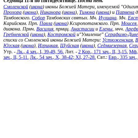
Седмица 11-я по Пятидесятнице.
Поста нет.
Смоленской
(
икона
) иконы Божией Матери, именуемой "Одигит
Прохора
(
икона
),
Никанора
(
икона
),
Тимона
(
икона
) и
Пармена
д
Тамбовского.
Собор
Тамбовских святых. Мч.
Иулиана
. Мч.
Евс
Карийском. Прп.
Павла
(
икона
) Ксиропотамского. Прп.
Моисея
диакона. Прмч.
Василия
, прмцц.
Анастасии
и
Елены
, мчч.
Ареф
Гребневской
(
икона
),
Костромской
и"Умиление"
Серафимо-Диве
списки со Смоленской иконы Божией Матери:
Устюженская
,
В
Югская
(
икона
),
Игрицкая
,
Шуйская
(
икона
),
Седмиезерная
,
Сер
Утр. -
Лк., 4 зач., I, 39-49, 56.
Лит. -
2 Кор., 171 зач., II, 3-15.
Мф.,
зач., II, 5-11.
Лк., 54 зач., X, 38-42; XI, 27-28.
Свт.:
Евр., 335 зач.,