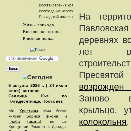
Восстановление храма
Воссоздание колокольни
На террит
Приходской комплекс
Жизнь прихода
Павловская
Воскресная школа
деревнях в
Книжная полка
лет ве
строительс
Пресвято
возрожден
6 августа 2026 г. ( 24 июля
ст.ст.), четверг.
Заново в
Седмица 10-я по
Пятидесятнице.
Поста нет.
крыльцо, у
Мц.
Христины
. Мчч. блгвв.
князей
Бориса
(
икона
) и
колокольня
Глеба
(
икона
), во св.
Крещении Романа и Давида.