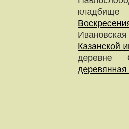
Павлосло
кладби
Воскресени
Ивановска
Казанской 
деревне 
деревянная