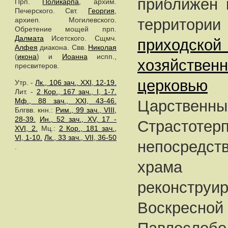
приближен 
Прп.
Поликарпа
, архим.
Печерского. Свт.
Георгия
,
территори
архиеп. Могилевского.
Обретение мощей прп.
Далмата
Исетского. Сщмч.
приходско
Алфея
диакона. Свв.
Николая
(
икона
) и
Иоанна
испп.,
хозяйствен
пресвитеров.
церковью
в
Утр. -
Лк., 106 зач., XXI, 12-19.
Лит. -
2 Кор., 167 зач., I, 1-7.
Мф., 88 зач., XXI, 43-46.
Царстве
Блгвв. кнн.:
Рим., 99 зач., VIII,
28-39.
Ин., 52 зач., XV, 17 -
Страс
XVI, 2.
Мц.:
2 Кор., 181 зач.,
VI, 1-10.
Лк., 33 зач., VII, 36-50
непосредс
.
храма
реконстр
Воскре