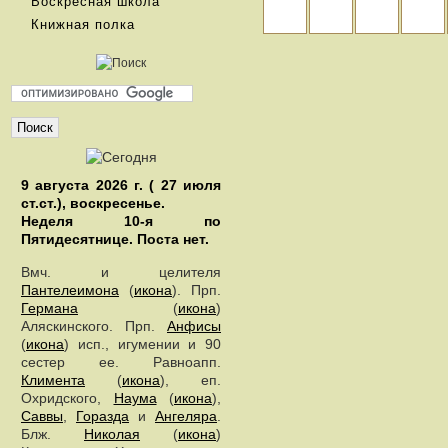
Воскресная школа
Книжная полка
9 августа 2026 г. ( 27 июля
ст.ст.), воскресенье.
Неделя 10-я по
Пятидесятнице.
Поста нет.
Вмч. и целителя
Пантелеимона
(
икона
). Прп.
Германа
(
икона
)
Аляскинского. Прп.
Анфисы
(
икона
) исп., игумении и 90
сестер ее. Равноапп.
Климента
(
икона
), еп.
Охридского,
Наума
(
икона
),
Саввы
,
Горазда
и
Ангеляра
.
Блж.
Николая
(
икона
)