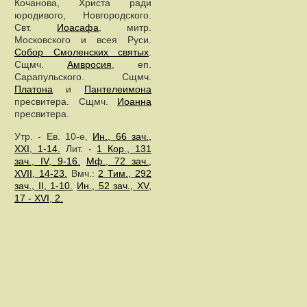
Кочанова, Христа ради
юродивого, Новгородского.
Свт.
Иоасафа
, митр.
Московского и всея Руси.
Собор Смоленских святых
.
Сщмч.
Амвросия
, еп.
Сарапульского. Сщмч.
Платона
и
Пантелеимона
пресвитера. Сщмч.
Иоанна
пресвитера.
Утр. - Ев. 10-е,
Ин., 66 зач.,
XXI, 1-14.
Лит. -
1 Кор., 131
зач., IV, 9-16.
Мф., 72 зач.,
XVII, 14-23.
Вмч.:
2 Тим., 292
зач., II, 1-10.
Ин., 52 зач., XV,
17 - XVI, 2.