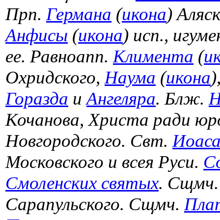
Прп.
Германа
(
икона
) Аляс
Анфисы
(
икона
) исп., игум
ее. Равноапп.
Климента
(
и
Охридского,
Наума
(
икона
)
Горазда
и
Ангеляра
. Блж.
Н
Кочанова, Христа ради юр
Новгородского. Свт.
Иоас
Московского и всея Руси.
С
Смоленских святых
. Сщмч
Сарапульского. Сщмч.
Пла