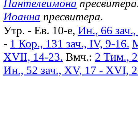
Пантелеимона
пресвитера
Иоанна
пресвитера.
Утр. - Ев. 10-е,
Ин., 66 зач.,
-
1 Кор., 131 зач., IV, 9-16.
М
XVII, 14-23.
Вмч.:
2 Тим., 2
Ин., 52 зач., XV, 17 - XVI, 2