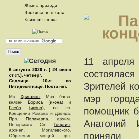
Жизнь прихода
Воскресная школа
Книжная полка
11 апреля
6 августа 2026 г. ( 24 июля
состоялася
ст.ст.), четверг.
Седмица 10-я по
Зрителей к
Пятидесятнице.
Поста нет.
мэр горо
Мц.
Христины
. Мчч. блгвв.
князей
Бориса
(
икона
) и
Глеба
(
икона
), во св.
помощник б
Крещении Романа и Давида.
Прп.
Поликарпа
, архим.
Анатолий 
Печерского. Свт.
Георгия
,
архиеп. Могилевского.
приняли
Обретение мощей прп.