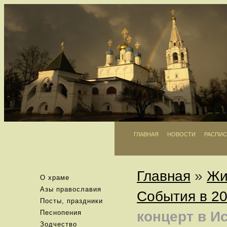
ГЛАВНАЯ
НОВОСТИ
РАСПИС
Главная
»
Жи
О храме
Азы православия
События в 20
Посты, праздники
Песнопения
концерт в И
Зодчество