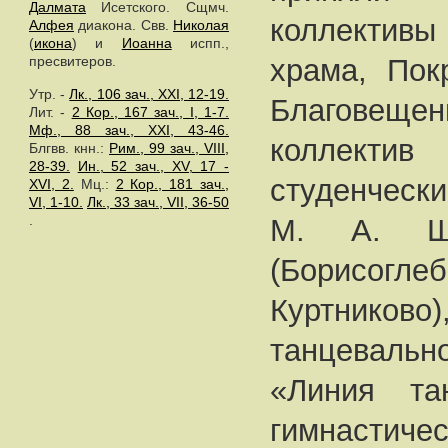
Далмата
Исетского. Сщмч.
коллективы
Алфея
диакона. Свв.
Николая
(
икона
) и
Иоанна
испп.,
храма, Пок
пресвитеров.
Утр. -
Лк., 106 зач., XXI, 12-19.
Благовещ
Лит. -
2 Кор., 167 зач., I, 1-7.
Мф., 88 зач., XXI, 43-46.
коллекти
Блгвв. кнн.:
Рим., 99 зач., VIII,
28-39.
Ин., 52 зач., XV, 17 -
студенческ
XVI, 2.
Мц.:
2 Кор., 181 зач.,
VI, 1-10.
Лк., 33 зач., VII, 36-50
.
М. А. Шо
(Борисог
Куртниково
танцеваль
«Линия та
гимнасти