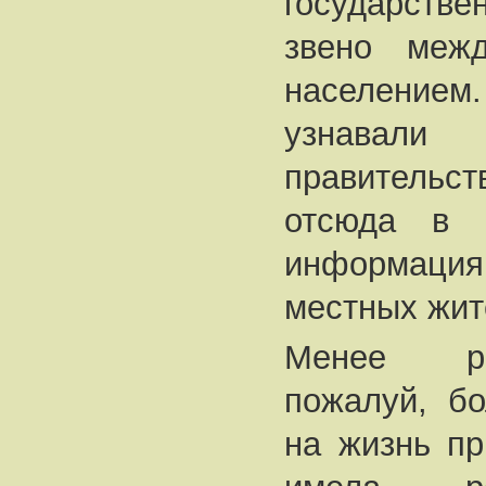
государств
звено межд
население
узнава
правитель
отсюда в
информац
местных жит
Менее ре
пожалуй, бо
на жизнь пр