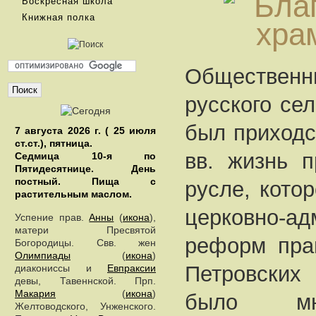
Воскресная школа
Книжная полка
Обществен
русского сел
был приходс
7 августа 2026 г. ( 25 июля
ст.ст.), пятница.
вв. жизнь п
Седмица 10-я по
Пятидесятнице. День
постный.
Пища с
русле, кото
растительным маслом.
церковно-ад
Успение прав.
Анны
(
икона
),
матери Пресвятой
реформ прав
Богородицы. Свв. жен
Олимпиады
(
икона
)
Петровских
диакониссы и
Евпраксии
девы, Тавеннской. Прп.
Макария
(
икона
)
было мн
Желтоводского, Унженского.