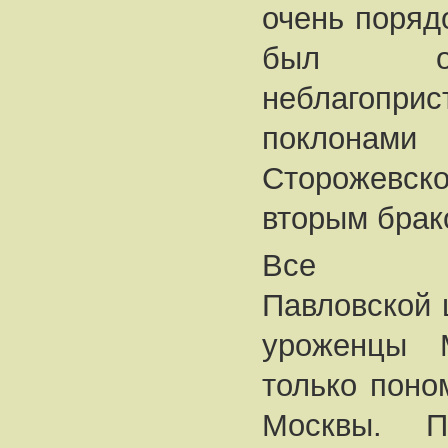
очень порядо
был ош
неблагопр
поклона
Сторожевск
вторым брак
Все цер
Павловской 
уроженцы М
только поно
Москвы. П