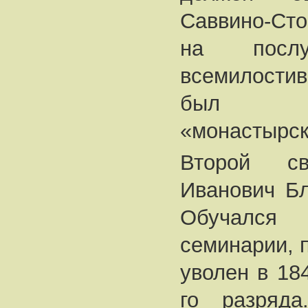
Саввино-Ст
на посл
всемилости
был ос
«монастырск
Второй с
Иванович Бл
Обучался 
семинарии, 
уволен в 184
го разряда