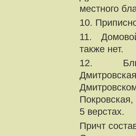
местного бла
10. Приписно
11. Домово
также нет.
12. Бли
Дмитровс
Дмитровс
Покровская, 
5 верстах.
Причт соста