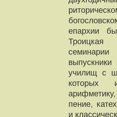
риторическ
богословс
епархии бы
Троицкая
семинар
выпускник
училищ с ш
которых и
арифметику,
пение, кате
и классическ