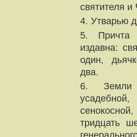
святителя и
4. Утварью д
5. Причта
издавна: св
один, дьяч
два.
6. Земли
усадебн
сенокосной,
тридцать ше
генеральног