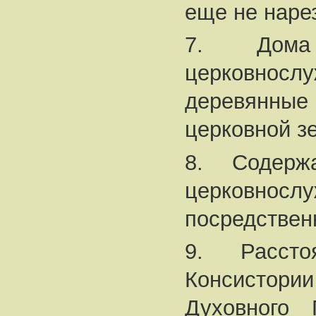
еще не наре
7. Дом
церковнослу
деревянн
церковной з
8. Содер
церковнослу
посредствен
9. Расст
Консистори
Духовного 