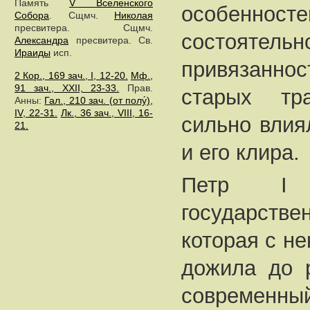
Память
V Вселенского
особенност
Собора
. Сщмч.
Николая
пресвитера. Сщмч.
состояте
Александра
пресвитера. Св.
Ираиды
исп.
привязаннос
2 Кор., 169 зач., I, 12-20.
Мф.,
91 зач., XXII, 23-33.
Прав.
старых тр
Анны:
Гал., 210 зач. (от полу́),
IV, 22-31.
Лк., 36 зач., VIII, 16-
сильно влия
21.
и его клира.
Петр I 
государств
которая с н
дожила до 
современн