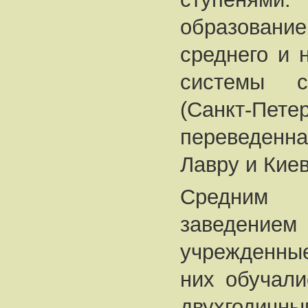
образовани
среднего и 
системы с
(Санкт-Пете
переведенн
Лавру и Киев
Средним 
заведени
учрежденные
них обучали
двухгод