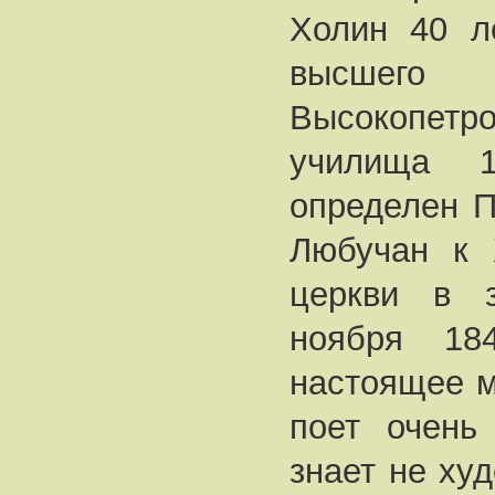
Холин 40 л
высшег
Высокопет
училища 
определен П
Любучан к 
церкви в з
ноября 18
настоящее м
поет очень 
знает не худ