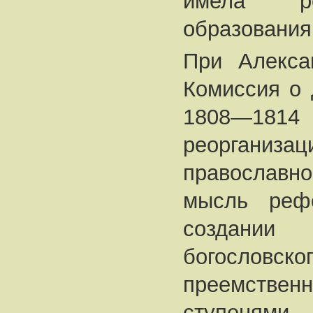
имела ре
образования
При Алекса
Комиссия о 
1808—1814 
реорганизац
православн
мысль реф
создании
богословс
преемств
ступенями.