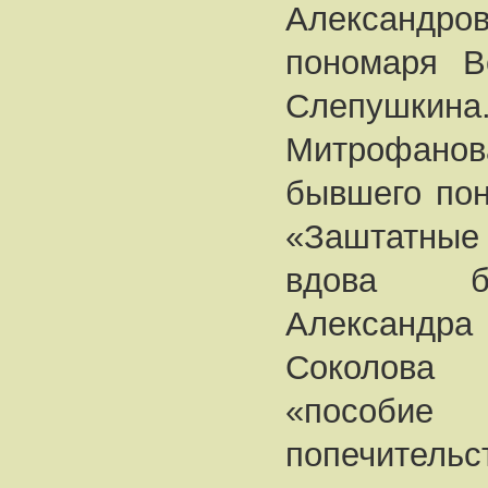
Александро
пономаря В
Слепушкина.
Митрофанов
бывшего пон
«Заштатные
вдова б
Алексан
Соколова 
«пособи
попечите