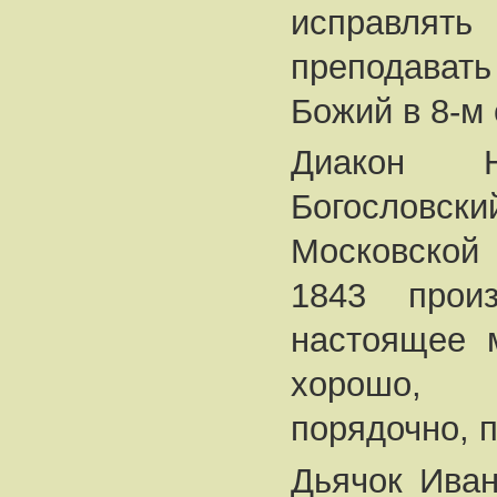
исправлят
преподават
Божий в 8-м
Диакон Н
Богословски
Московской 
1843 прои
настоящее м
хорошо, 
порядочно, 
Дьячок Иван