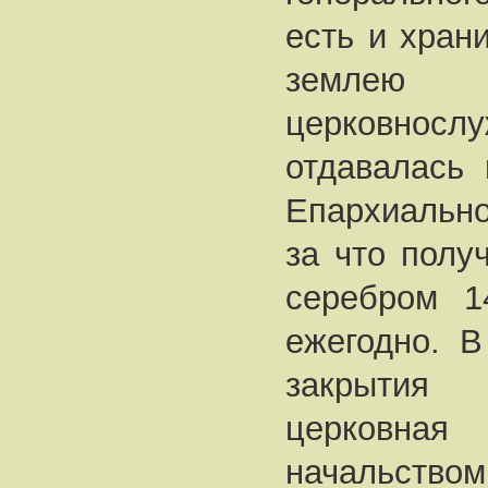
есть и хран
земле
церковнослу
отдавалась
Епархиально
за что полу
серебром 1
ежегодно. В
закрытия
церковна
начальство