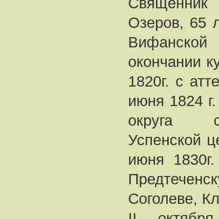
Священни
Озеров, 65 
Вифанско
окончании к
1820г. с атт
июня 1824 г
округа с
Успенской ц
июня 1830г.
Предтече
Соголеве, Кл
II октябр