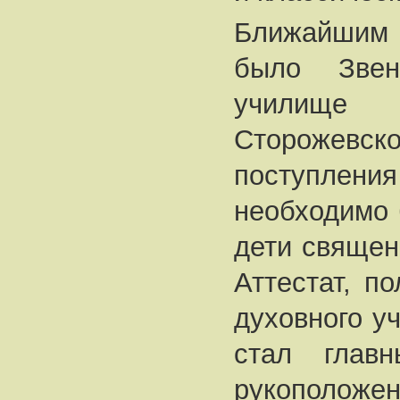
Ближайшим 
было Звени
училище
Сторожевс
поступл
необходимо 
дети священ
Аттестат, п
духовного у
стал глав
рукоположен