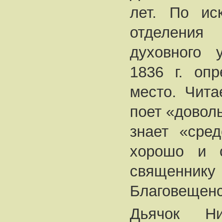
лет. По ис
отделени
духовного 
1836 г. оп
место. Чита
поет «доволь
знает «сред
хорошо и с
свяще
Благовещенс
Дьячок Ни