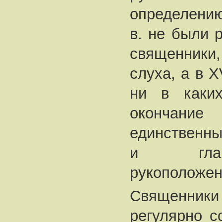
определению
в. не были 
священники
слуха, а в X
ни в каких
окончани
единственны
и глав
рукоположен
Священни
регулярно с