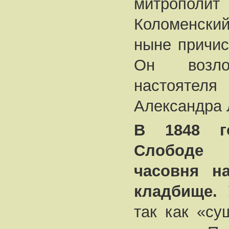
митропол
Коломенски
ныне причис
Он возл
настоятел
Александра 
В 1848 г
Слободе
часовня н
кладбище.
У
так как «с