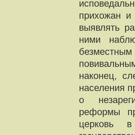
исповедаль
прихожан и 
выявлять ра
ними наблю
безместн
повивальны
наконец, сл
населения п
о незареги
реформы пр
церковь 