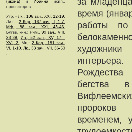
за младенца
(
икона
) и
Иоанна
испп.,
пресвитеров.
время (янва
Утр. -
Лк., 106 зач., XXI, 12-19.
Лит. -
2 Кор., 167 зач., I, 1-7.
работы по
Мф., 88 зач., XXI, 43-46.
Блгвв. кнн.:
Рим., 99 зач., VIII,
белокаменно
28-39.
Ин., 52 зач., XV, 17 -
XVI, 2.
Мц.:
2 Кор., 181 зач.,
художники 
VI, 1-10.
Лк., 33 зач., VII, 36-50
.
интерье
Рождества
бегства в
Вифлеемск
пророков
временем, 
трудоемкос