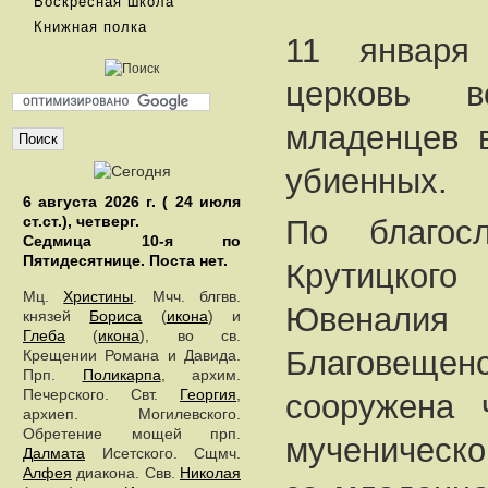
Воскресная школа
Книжная полка
11 января
церковь 
младенцев 
убиенных.
6 августа 2026 г. ( 24 июля
ст.ст.), четверг.
По благосл
Седмица 10-я по
Пятидесятнице.
Поста нет.
Крутицко
Мц.
Христины
. Мчч. блгвв.
Ювенали
князей
Бориса
(
икона
) и
Глеба
(
икона
), во св.
Благовещен
Крещении Романа и Давида.
Прп.
Поликарпа
, архим.
Печерского. Свт.
Георгия
,
сооружена 
архиеп. Могилевского.
Обретение мощей прп.
мученическо
Далмата
Исетского. Сщмч.
Алфея
диакона. Свв.
Николая