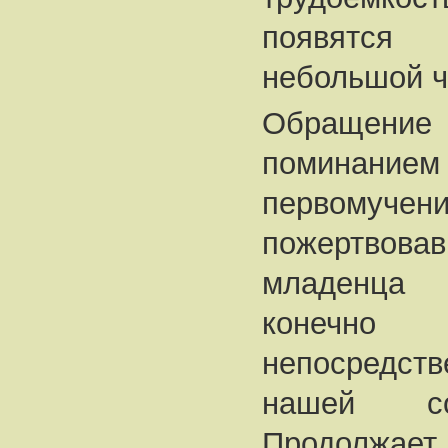
появятся
небольшой ч
Обращени
поминан
первомучен
пожертвова
младенца 
конеч
непосредст
нашей со
Продолжае