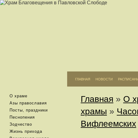
ГЛАВНАЯ
НОВОСТИ
РАСПИСАН
О храме
Главная
»
О х
Азы православия
храмы
»
Часо
Посты, праздники
Песнопения
Вифлеемских
Зодчество
Жизнь прихода