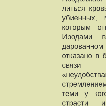
литься кров
убиенных, 
которым от
Иродами 
дарованном
отказано в 
связи с
«неудобств
стремлением
теми у ко
страсти 