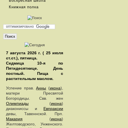
Воскресная школа
Книжная полка
7 августа 2026 г. ( 25 июля
ст.ст.), пятница.
Седмица 10-я по
Пятидесятнице. День
постный.
Пища с
растительным маслом.
Успение прав.
Анны
(
икона
),
матери Пресвятой
Богородицы. Свв. жен
Олимпиады
(
икона
)
диакониссы и
Евпраксии
девы, Тавеннской. Прп.
Макария
(
икона
)
Желтоводского, Унженского.