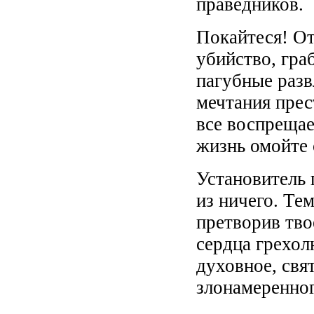
праведников.
Покайтеся! От
убийство, граб
пагубные разв
мечтания прес
все воспреща
жизнь омойте 
Установитель 
из ничего. Те
претворив тво
сердца грехол
духовное, свят
злонамеренног