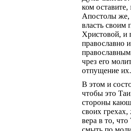
ком оставите, 
Апостолы же, 
власть своим 
Христовой, и
православно 
православным
чрез его моли
отпущение их
В этом и сост
чтобы это Таи
стороны кающе
своих грехах, 
вера в то, чт
смыть по мол