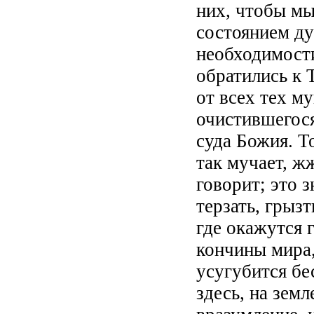
них, чтобы мы
состоянием д
необходимости 
обратились к 
от всех тех м
очистившегося
суда Божия. Т
так мучает, жж
говорит; это з
терзать, грызт
где окажутся 
кончины мира,
усугубится бе
здесь, на зем