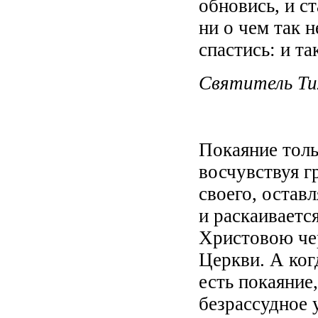
обновись, и ст
ни о чем так н
спастись: и т
Святитель Ти
Покаяние толь
восчувствуя г
своего, остав
и раскаиваетс
Христовою че
Церкви. А когд
есть покаяние,
безрассудное 