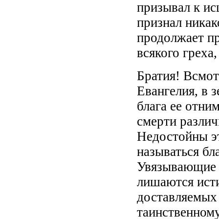
призывал к ис
признал никак
продолжает пр
всякого греха,
Братия! Всмот
Евангелия, в 
блага ее отни
смерти разли
Недостойны эт
называться бл
Увязывающие в
лишаются исти
доставляемых
таинственному