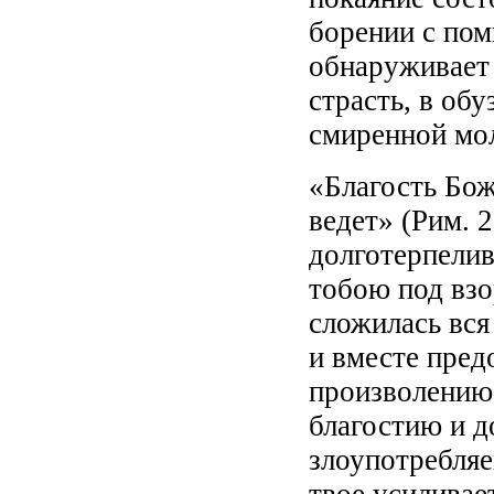
борении с по
обнаруживает 
страсть, в обу
смиренной мол
«Благость Бож
ведет» (Рим. 2
долготерпелив
тобою под взо
сложилась вся
и вместе пред
произволению 
благостию и 
злоупотребляе
твое усиливае