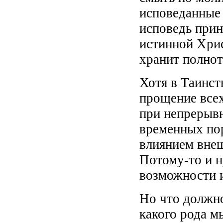
исповеданные 
исповедь прин
истинной Хрис
хранит полнот
Хотя в Таинст
прощение всех
при непрерывн
временных пор
влиянием внеш
Потому-то и 
возможности и
Но что должно
какого рода 