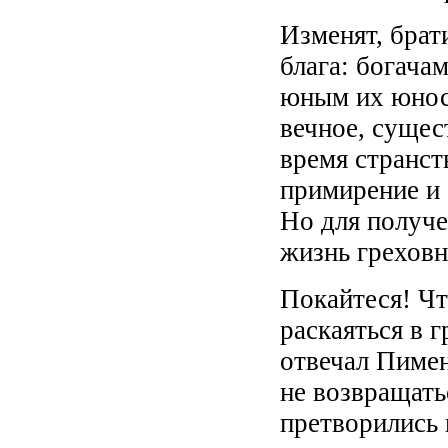
Изменят, брат
блага: богача
юным их юност
вечное, сущес
время странст
примирение и 
Но для получе
жизнь греховн
Покайтеся! Чт
раскаяться в г
отвечал Пимен
не возвращать
претворились 