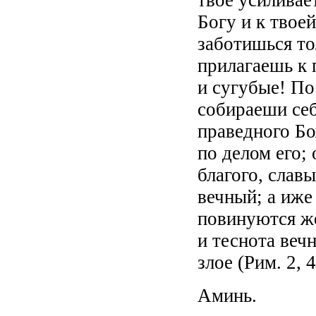
Богу и к твое
заботишься то
прилагаешь к
и сугубые! По
собираеши себ
праведного Бо
по делом его;
благого, слав
вечный; а иже
повинуются же
и теснота веч
злое (Рим. 2, 4
Аминь.