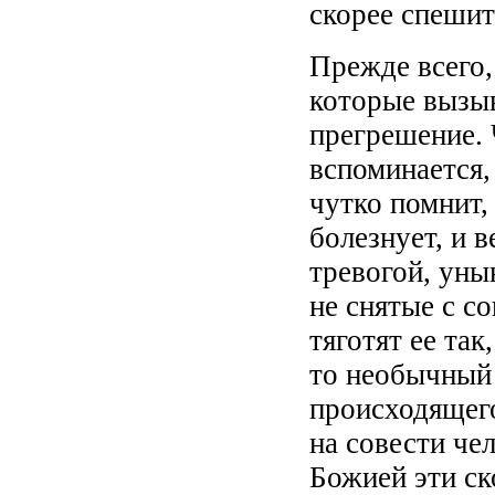
скорее спешит
Прежде всего,
которые вызыв
прегрешение. 
вспоминается, 
чутко помнит, 
болезнует, и в
тревогой, уны
не снятые с со
тяготят ее так
то необычный 
происходящего
на совести че
Божией эти с