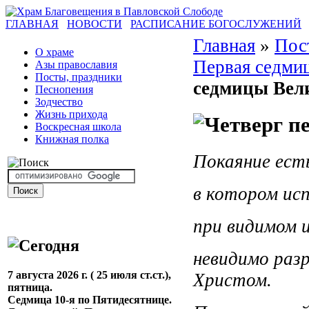
ГЛАВНАЯ
НОВОСТИ
РАСПИСАНИЕ БОГОСЛУЖЕНИЙ
Главная
»
Пос
О храме
Первая седмиц
Азы православия
Посты, праздники
седмицы Вели
Песнопения
Зодчество
Жизнь прихода
Воскресная школа
Книжная полка
Покаяние ест
в котором ис
при видимом 
невидимо раз
7 августа 2026 г. ( 25 июля ст.ст.),
Христом.
пятница.
Седмица 10-я по Пятидесятнице.