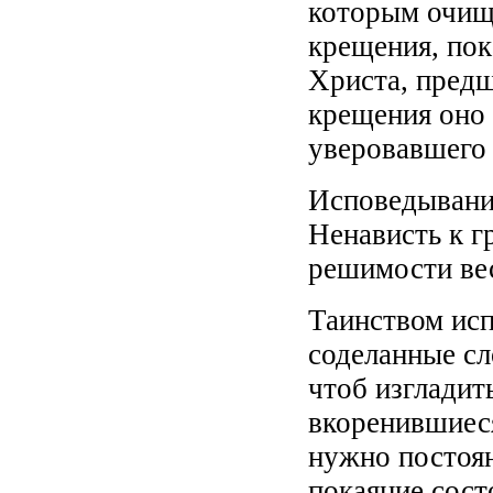
которым очищ
крещения, пок
Христа, предш
крещения оно 
уверовавшего 
Исповедывание
Ненависть к г
решимости ве
Таинством исп
соделанные сл
чтоб изгладит
вкоренившиеся
нужно постоян
покаяние сост