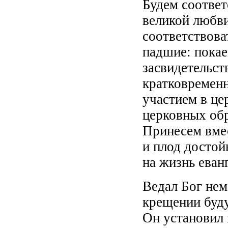
Будем соответ
великой любви
соответствова
падшие: покае
засвидетельст
кратковремен
участием в це
церковных обр
Принесем вмес
и плод достой
на жизнь еван
Ведал Бог нем
крещении буду
Он установил 