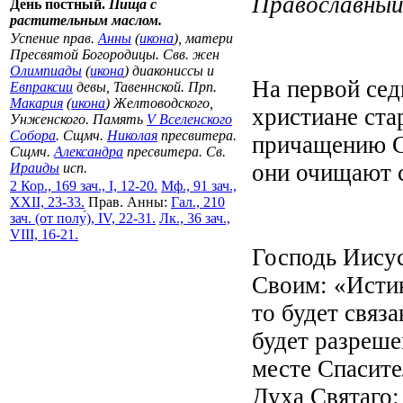
Православный
День постный.
Пища с
растительным маслом.
Успение прав.
Анны
(
икона
), матери
Пресвятой Богородицы. Свв. жен
Олимпиады
(
икона
) диакониссы и
На первой сед
Евпраксии
девы, Тавеннской. Прп.
Макария
(
икона
) Желтоводского,
христиане ста
Унженского. Память
V Вселенского
Собора
. Сщмч.
Николая
пресвитера.
причащению С
Сщмч.
Александра
пресвитера. Св.
они очищают с
Ираиды
исп.
2 Кор., 169 зач., I, 12-20.
Мф., 91 зач.,
XXII, 23-33.
Прав. Анны:
Гал., 210
зач. (от полу́), IV, 22-31.
Лк., 36 зач.,
VIII, 16-21.
Господь Иисус
Своим: «Истин
то будет связа
будет разреше
месте Спасите
Духа Святаго: