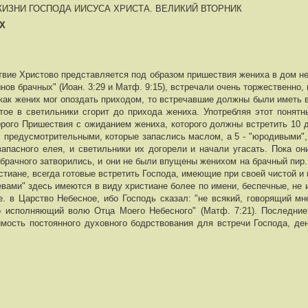
ИЗНИ ГОСПОДА ИИСУСА ХРИСТА. ВЕЛИКИЙ ВТОРНИК
АХ
твие Христово представляется под образом пришествия жениха в дом н
нов брачных" (Иоан. 3:29 и Матф. 9:15), встречали очень торжественно,
к как жених мог опоздать приходом, то встречавшие должны были иметь 
тое в светильники сгорит до прихода жениха. Употребляя этот понятн
рого Пришествия с ожиданием жениха, которого должны встретить 10 д
. предусмотрительными, которые запаслись маслом, а 5 - "юродивыми",
запасного елея, и светильники их догорели и начали угасать. Пока он
 брачного затворились, и они не были впущены женихом на брачный пир
тиане, всегда готовые встретить Господа, имеющие при своей чистой и
девами" здесь имеются в виду христиане более по имени, беспечные, не
е. в Царство Небесное, ибо Господь сказал: "не всякий, говорящий мн
о исполняющий волю Отца Моего Небесного" (Матф. 7:21). Последние с
мость постоянного духовного бодрствования для встречи Господа, де