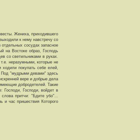
евесты. Жениха, приходившего
 выходили к нему навстречу со
в отдельных сосудах запасное
ый на Востоке образ, Господь
ев со светильниками в руках.
 т.е. неразумными, которые не
и ходили покупать себе елей,
. Под "мудрыми девами" здесь
 искренней вере и добрые дела
 имеющие добродетелей. Такие
е: Господи, Господи, войдет в
лова притчи: "Бдите убо"...
нь и час пришествия Которого