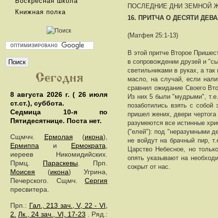
Воскресная школа
ПОСЛЕДНИЕ ДНИ ЗЕМНОЙ Ж
Книжная полка
16. ПРИТЧА О ДЕСЯТИ ДЕВ
(Матфея 25:1-13)
В этой притче Второе Пришес
в сопровождении друзей и "сы
светильниками в руках, а та
масло, на случай, если нали
сравнил ожидание Своего Вто
8 августа 2026 г. ( 26 июля
Из них 5 были "мудрыми", т.е
ст.ст.), суббота.
позаботились взять с собой 
Седмица 10-я по
пришел жених, двери чертога
Пятидесятнице.
Поста нет.
разумеются все истинные хрис
("елей"): под "неразумными 
Сщмчч.
Ермолая
(
икона
),
не войдут на брачный пир, т.
Ермиппа
и
Ермократа
,
Царство Небесное, но тольк
иереев Никомидийских.
опять указывают на необходи
Прмц.
Параскевы
. Прп.
сокрыт от нас.
Моисея
(
икона
) Угрина,
Печерского. Сщмч.
Сергия
пресвитера.
Прп.:
Гал., 213 зач., V, 22 - VI,
2.
Лк., 24 зач., VI, 17-23
. Ряд.: