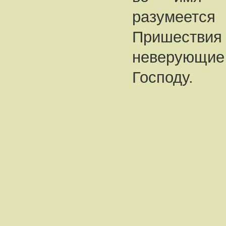
разумеет
Пришестви
неверующие
Господу.