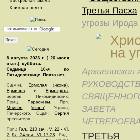
Воскресная школа
Книжная полка
Третья Пасха
угрозы Ирода
8 августа 2026 г. ( 26 июля
ст.ст.), суббота.
Седмица 10-я по
Архиепископ
Пятидесятнице.
Поста нет.
РУКОВОД
Сщмчч.
Ермолая
(
икона
),
Ермиппа
и
Ермократа
,
СВЯЩЕННО
иереев Никомидийских.
Прмц.
Параскевы
. Прп.
ЗАВЕТА
Моисея
(
икона
) Угрина,
Печерского. Сщмч.
Сергия
пресвитера.
ЧЕТВЕРОЕВ
Прп.:
Гал., 213 зач., V, 22 - VI,
ТРЕТ
2.
Лк., 24 зач., VI, 17-23
. Ряд.: