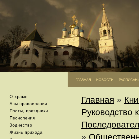
ГЛАВНАЯ
НОВОСТИ
РАСПИСАН
О храме
Главная
»
Кни
Азы православия
Руководство 
Посты, праздники
Песнопения
Последовател
Зодчество
Жизнь прихода
»
Общественн