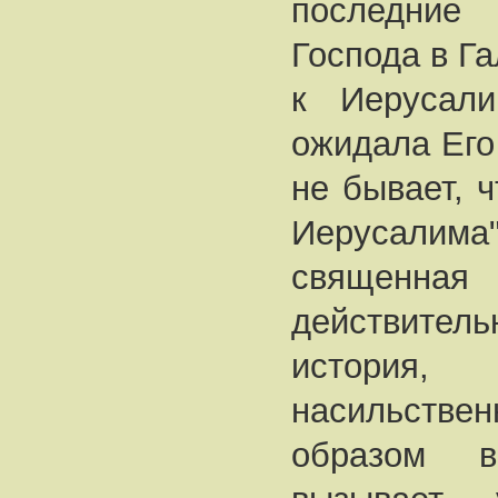
последни
Господа в Г
к Иерусали
ожидала Его
не бывает, 
Иерусалима
священн
действител
история,
насильстве
образом 