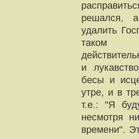
расправить
решался, 
удалить Гос
таком п
действитель
и лукавств
бесы и исц
утре, и в тр
т.е.: "Я бу
несмотря ни
времени". Э