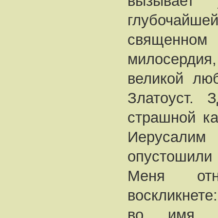
вызывает 
глубочайш
священно
милосерд
великой люб
Златоуст. 
страшной ка
Иерусалим 
опустошили 
Меня от
воскликнете
во имя Г