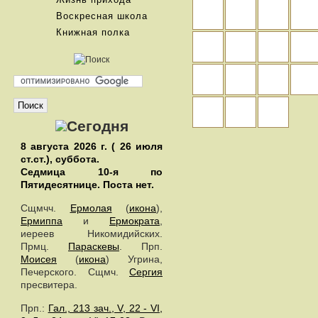
Воскресная школа
Книжная полка
8 августа 2026 г. ( 26 июля
ст.ст.), суббота.
Седмица 10-я по
Пятидесятнице.
Поста нет.
Сщмчч.
Ермолая
(
икона
),
Ермиппа
и
Ермократа
,
иереев Никомидийских.
Прмц.
Параскевы
. Прп.
Моисея
(
икона
) Угрина,
Печерского. Сщмч.
Сергия
пресвитера.
Прп.:
Гал., 213 зач., V, 22 - VI,