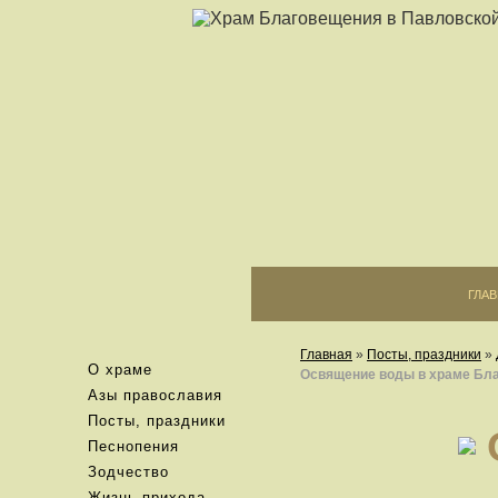
ГЛА
Главная
»
Посты, праздники
»
О храме
Освящение воды в храме Бл
Азы православия
Посты, праздники
Песнопения
Зодчество
Жизнь прихода