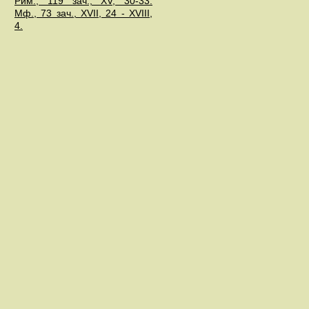
Рим., 119 зач., XV, 30-33.
Мф., 73 зач., XVII, 24 - XVIII,
4.