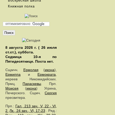
Воскресная школа
Книжная полка
8 августа 2026 г. ( 26 июля
ст.ст.), суббота.
Седмица 10-я по
Пятидесятнице.
Поста нет.
Сщмчч.
Ермолая
(
икона
),
Ермиппа
и
Ермократа
,
иереев Никомидийских.
Прмц.
Параскевы
. Прп.
Моисея
(
икона
) Угрина,
Печерского. Сщмч.
Сергия
пресвитера.
Прп.:
Гал., 213 зач., V, 22 - VI,
2.
Лк., 24 зач., VI, 17-23
. Ряд.: