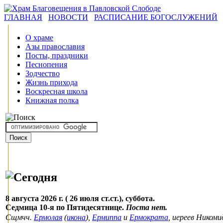
ГЛАВНАЯ
НОВОСТИ
РАСПИСАНИЕ БОГОСЛУЖЕНИЙ
О храме
Азы православия
Посты, праздники
Песнопения
Зодчество
Жизнь прихода
Воскресная школа
Книжная полка
8 августа 2026 г. ( 26 июля ст.ст.), суббота.
Седмица 10-я по Пятидесятнице.
Поста нет.
Сщмчч.
Ермолая
(
икона
),
Ермиппа
и
Ермократа
, иереев Ником