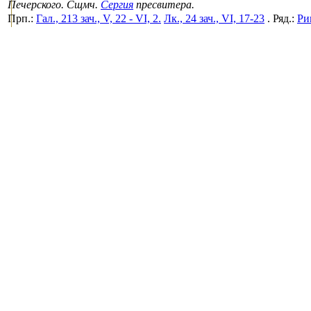
Печерского. Сщмч.
Сергия
пресвитера.
Прп.:
Гал., 213 зач., V, 22 - VI, 2.
Лк., 24 зач., VI, 17-23
. Ряд.:
Рим