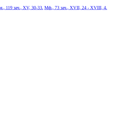
., 119 зач., XV, 30-33.
Мф., 73 зач., XVII, 24 - XVIII, 4.