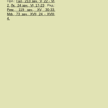
Прп.:
Гал., 213 зач., V, 22 - VI,
2.
Лк., 24 зач., VI, 17-23
. Ряд.:
Рим., 119 зач., XV, 30-33.
Мф., 73 зач., XVII, 24 - XVIII,
4.