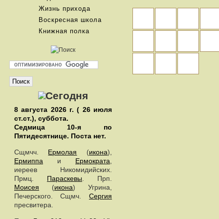
Жизнь прихода
Воскресная школа
Книжная полка
8 августа 2026 г. ( 26 июля
ст.ст.), суббота.
Седмица 10-я по
Пятидесятнице.
Поста нет.
Сщмчч.
Ермолая
(
икона
),
Ермиппа
и
Ермократа
,
иереев Никомидийских.
Прмц.
Параскевы
. Прп.
Моисея
(
икона
) Угрина,
Печерского. Сщмч.
Сергия
пресвитера.