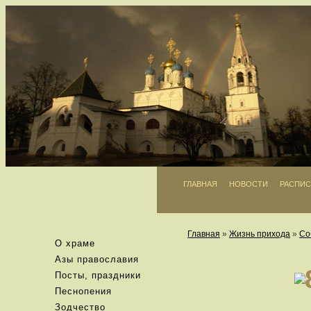
ГЛАВНАЯ
НОВОСТИ
РАСПИС
Главная
»
Жизнь прихода
»
Со
О храме
Азы православия
Посты, праздники
Песнопения
Зодчество