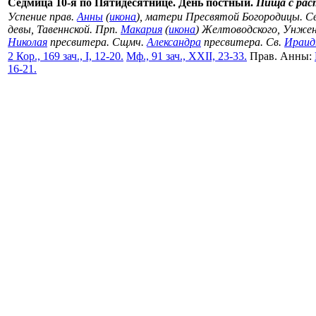
Седмица 10-я по Пятидесятнице. День постный.
Пища с рас
Успение прав.
Анны
(
икона
), матери Пресвятой Богородицы. С
девы, Тавеннской. Прп.
Макария
(
икона
) Желтоводского, Унже
Николая
пресвитера. Сщмч.
Александра
пресвитера. Св.
Ираи
2 Кор., 169 зач., I, 12-20.
Мф., 91 зач., XXII, 23-33.
Прав. Анны:
16-21.